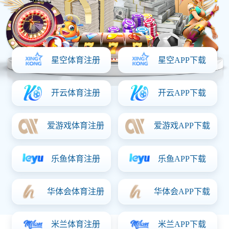
DOTA2 TI13淘汰赛LGD对阵GG：Ame虚空假面罩大五
人被判无效，对比Ghost拉比克偷技能反杀获官方慢放
解说专项数据对比引爆社区
2026-08-01
10 次浏览
国米夏窗续约劳塔罗后防线重组，小因扎吉3412阵型或
弃用帕瓦尔转投三中卫
2026-08-01
10 次浏览