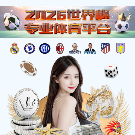
立即注册
首页
体育看点
全部
最新
热门
推荐