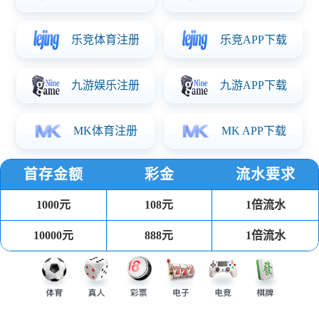
拉塞尔近十站排位赛均胜队友，梅赛德斯队内得分王之
争提前失去悬念__br_
2026-08-01
10 次浏览