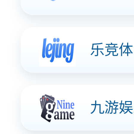
v6.3.0 · 发布于 2025年10月
新增跨设备同步机制，收藏与偏好可随账号迁
推荐系统升级，结合用户习惯提供个性化赛事
新增教学视频栏目，涵盖常见赛制与操作流程
修复部分小屏机型按钮显示异常问题。
v6.2.0 · 发布于 2025年8月
v6.1.3 · 发布于 2025年6月