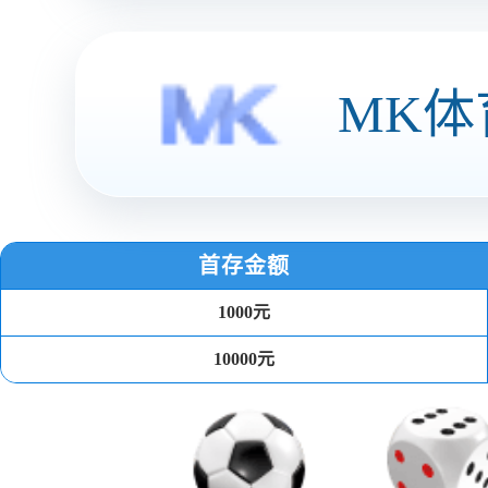
v6.0.0 · 发布于 2025年3月