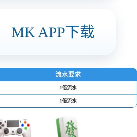
使命
我们始终以科技驱动、服务导向为核心，力求打
体育数据与直播生态。
开云体育积极拓展创新边界，以高效响应用户需