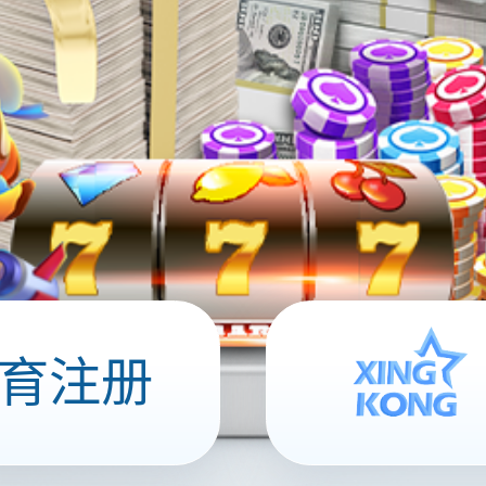
智能引擎实时数据快照
建的智能分析系统，实时捕捉各项运行数据，提升平台的响应效