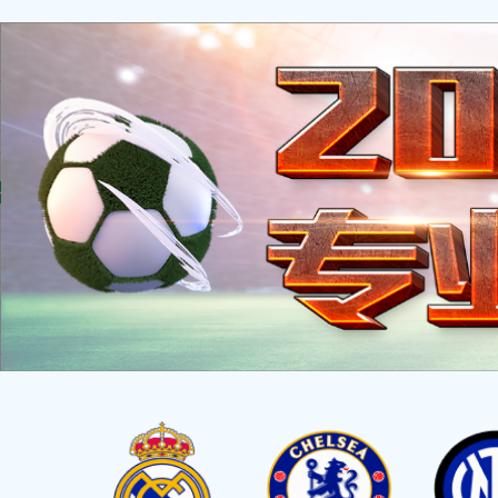
立即注册
开云体育
官网 · 权
台
开云体育 OFFICIAL WEBSITE
自2022年创立以来，
开云体育
致力于为用户提供
LPL在内的热门赛事直播与数据服务，广受用户