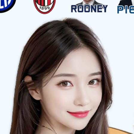
开云体育公司简介
合体育赛事直播与数据服务平台，专注于为体育迷打造高品
等核心功能，为用户提供一站式的开云体育服务。
构稳定高效，全面适配 APP、PC 和移动网页端。在东南
获得便捷、可靠的服务体验。
 万+
注册用户，服务网络覆盖十余国家与地区，日均访问量