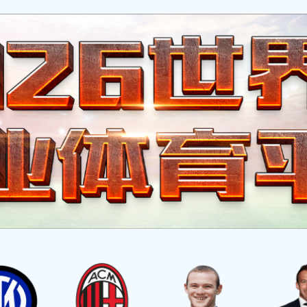
下载App
公司简介
体育
威体育数据平
包括NBA、英超、欧洲杯、
信赖。