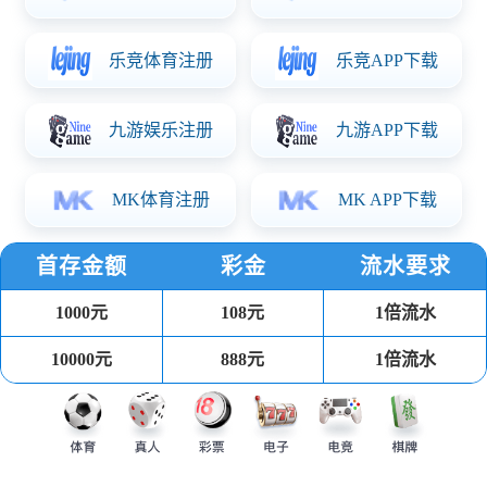
2026-06-12 15:03
41 次阅读
新疆男篮关键回合一分钟三次漏判，CBA
裁判考核制度形同虚设？
在昨晚进行的CBA联赛焦点战中，新疆男篮与对手激
战至最后一刻，然而比赛最后时刻的争议判罚却成为
赛后舆论的焦点。短短一分钟内，当值裁判组接连出
现三次明显漏判，直接影响了关键回合的攻防走势。
这一事件不仅让新疆男篮的胜利蒙上阴影，更引发外
界对CBA裁判考核制度有效性的强烈质疑。