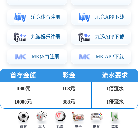
2026-06-05 19:43
61 次阅读
维拉快速反击屡屡撕开曼城防线，埃梅里
的防守转换策略有何独到之处？
在英超联赛的一场焦点战中，阿斯顿维拉凭借标志性
的防守反击战术，多次撕开曼城坚固的防线，最终以
一场令人信服的胜利震撼了伊蒂哈德球场。这场对决
不仅展现了维拉主帅乌奈·埃梅里在战术布置上的深厚
功力，更让外界再次聚焦于他独到的防守转换策略。
当曼城的高位压迫遭遇维拉精准的快速反击，比赛的
走势证明了：在顶级对抗中，攻守转换的效率往往决